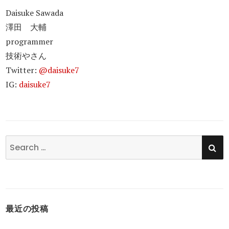
Daisuke Sawada
澤田 大輔
programmer
技術やさん
Twitter:
@daisuke7
IG:
daisuke7
SE
Search
for:
最近の投稿