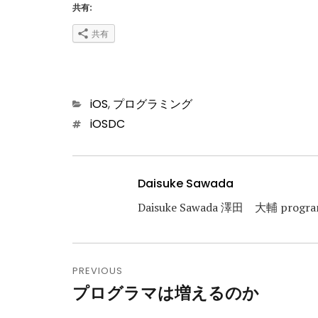
共有:
共有
Categories
iOS
,
プログラミング
Tags
iOSDC
Daisuke Sawada
Daisuke Sawada 澤田 大輔 progr
投
稿
PREVIOUS
プログラマは増えるのか
Previous
ナ
post: